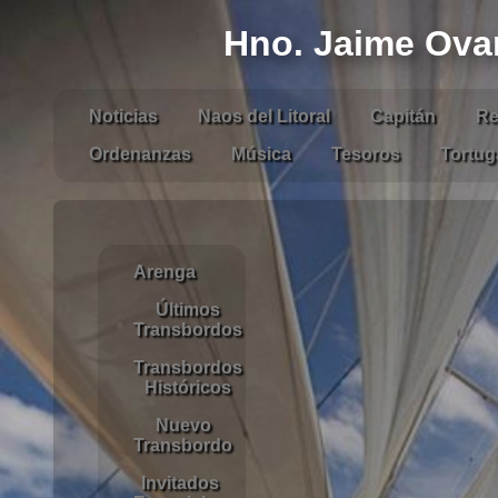
Hno. Jaime Ova
Noticias
Naos del Litoral
Capitán
Re
Ordenanzas
Música
Tesoros
Tortug
Arenga
Últimos
Transbordos
Transbordos
Históricos
Nuevo
Transbordo
Invitados