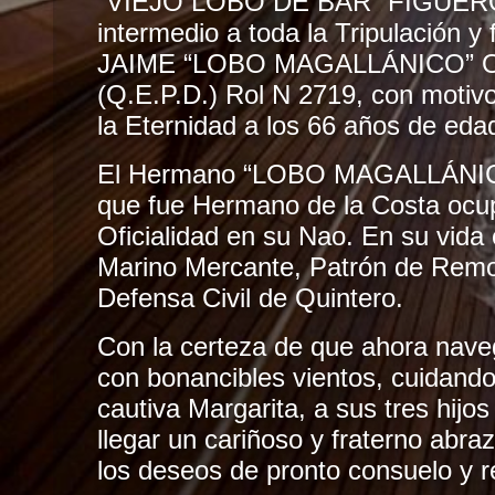
“VIEJO LOBO DE BAR” FIGUERO
intermedio a toda la Tripulación y
JAIME “LOBO MAGALLÁNICO”
(Q.E.P.D.) Rol N 2719, con motiv
la Eternidad a los 66 años de eda
El Hermano “LOBO MAGALLÁNICO
que fue Hermano de la Costa ocu
Oficialidad en su Nao. En su vida
Marino Mercante, Patrón de Remol
Defensa Civil de Quintero.
Con la certeza de que ahora nav
con bonancibles vientos, cuidand
cautiva Margarita, a sus tres hijos
llegar un cariñoso y fraterno abra
los deseos de pronto consuelo y r